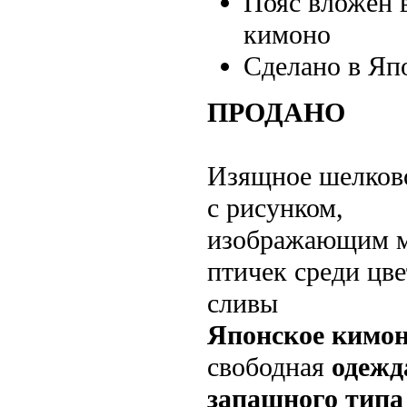
Пояс вложен 
кимоно
Сделано в Яп
ПРОДАНО
Изящное шелков
с рисунком,
изображающим м
птичек среди цв
сливы
Японское кимо
свободная
одежд
запашного тип