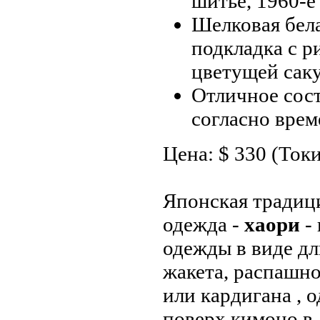
шитье, 1960-е 
Шелковая бел
подкладка с р
цветущей сак
Отличное сос
согласно вре
Цена: $ 330 (Ток
Японская традиц
одежда -
хаори
- 
одежды в виде д
жакета, распашн
или кардигана , 
поверх кимоно в