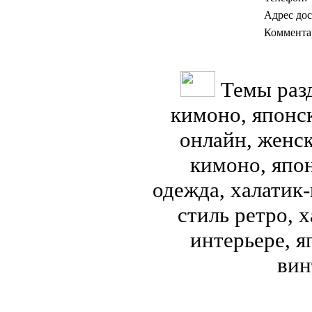
Адрес дос
Коммента
Темы разд
кимоно, японс
онлайн, женск
кимоно, япон
одежда, халатик
стиль ретро, 
интерьере, я
вин