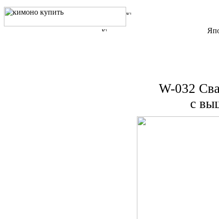
Япо
W-032 Сва
с вы