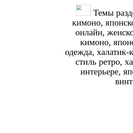
Темы разд
кимоно, японск
онлайн, женск
кимоно, японс
одежда, халатик-
стиль ретро, х
интерьере, яп
винт