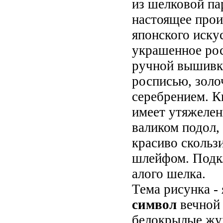
из шелковой па
настоящее прои
японского искус
украшенное ро
ручной вышивк
росписью, золо
серебрением. 
имеет утяжеле
валиком подол,
красиво скольз
шлейфом. Подк
алого шелка.
Тема рисунка -
символ
вечной 
белокрылые жу