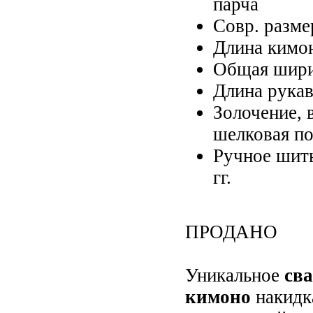
парча
Совр. разме
Длина кимон
Общая шири
Длина рукав
Золочение, 
шелковая по
Ручное шить
гг.
ПРОДАНО
Уникальное
сва
кимоно
накидк