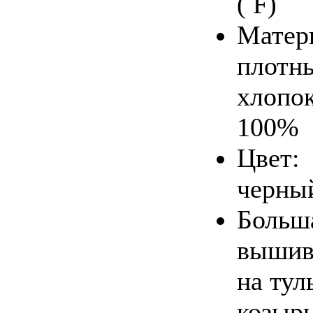
( F)
Матер
плотн
хлопо
100%
Цвет:
черны
Больш
вышив
на тул
козырь